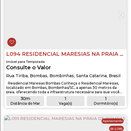
L094 RESIDENCIAL MARESIAS NA PRAIA DE BOMBAS
Imóvel para Temporada
Consulte o Valor
Rua Tiriba
,
Bombas
,
Bombinhas
,
Santa Catarina
,
Brasil
Residencial Maresias Bombas Conheça o Residencial Maresias,
localizado em Bombas, Bombinhas/SC, a apenas 30 metros da
praia, oferecendo toda a infraestrutura necessária para que você
aproveite suas férias com conforto, praticidade e excelente
30m
1
1
localização. Sobre o Residencial O Residencial Maresias,
Distância do Mar
Vaga(s)
Dormitório(s)
localizado em Bombas, oferece apartamentos de 1 e 2
1
1
dormitórios, totalmente equipados...
Banheiro(s)
Sala(s)
Apartamento
68
(L095)