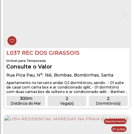
L037 REC DOS GIRASSOIS
Imóvel para Temporada
Consulte o Valor
Rua Pica Pau
,
N°:
166
,
Bombas
,
Bombinhas
,
Santa
Catarina
,
Brasil
Apartamento no terceiro andar 02 dormitórios, sendo: - 01 suíte
de casal com cama box e ar condicionado split; - 01 dormitório
com duas camas box de solteiro e ar condicionado split; - Banheiro
social; - Sacada com churrasqueira; - Sala de estar e jantar com ar
300m
2
2
condicionado; - Cozinha completa com utensílios; - Máquina de
Distância do Mar
Vaga(s)
Dormitório(s)
lavar roupas; - Piscina compartilhada do condomínio; -...
2
1
Banheiro(s)
Suíte(s)
Apartamento
67
(L094)