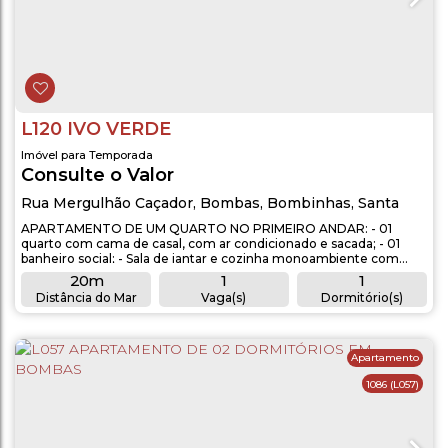
L120 IVO VERDE
Imóvel para Temporada
Consulte o Valor
Rua Mergulhão Caçador
,
Bombas
,
Bombinhas
,
Santa
Catarina
,
Brasil
APARTAMENTO DE UM QUARTO NO PRIMEIRO ANDAR: - 01
quarto com cama de casal, com ar condicionado e sacada; - 01
banheiro social; - Sala de jantar e cozinha monoambiente com
sacada; - Sala com Smart Tv, sofá cama para 2 pessoas; -
20m
1
1
Aproximadamente 20 metros do mar. OBSERVAÇÕES: -
Distância do Mar
Vaga(s)
Dormitório(s)
Acomodação para 03 pessoas; - 01 vaga de garagem coberta
1
1
(carro grande); - Permitido animal de pequeno porte; -...
Banheiro(s)
Sala(s)
Apartamento
1086
(L057)