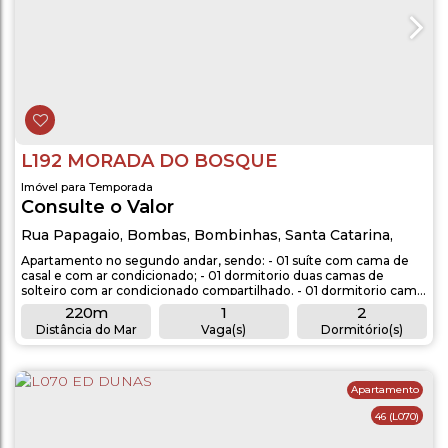
L192 MORADA DO BOSQUE
Imóvel para Temporada
Consulte o Valor
Rua Papagaio
,
Bombas
,
Bombinhas
,
Santa Catarina
,
Brasil
Apartamento no segundo andar, sendo: - 01 suíte com cama de
casal e com ar condicionado; - 01 dormitorio duas camas de
solteiro com ar condicionado compartilhado. - 01 dormitorio cama
casal com ar condicionado compartilhado. - 1 banheiro 2° piso -
220m
1
2
Sala de estar com TV; - Cozinha completa com utensílios; - Sacada
Distância do Mar
Vaga(s)
Dormitório(s)
com churrasqueira; - Aproximadamente 220 metros do mar.
1
1
1
OBSERVAÇÕES: -...
Banheiro(s)
Sala(s)
Suíte(s)
Apartamento
46
(L070)