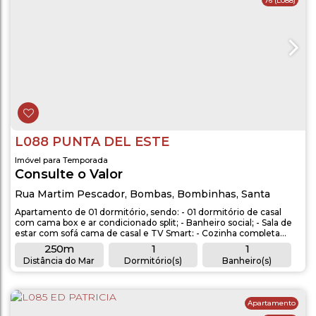
76
(L088)
L088 PUNTA DEL ESTE
Imóvel para Temporada
Consulte o Valor
Rua Martim Pescador
,
Bombas
,
Bombinhas
,
Santa
Catarina
,
Brasil
Apartamento de 01 dormitório, sendo: - 01 dormitório de casal
com cama box e ar condicionado split; - Banheiro social; - Sala de
estar com sofá cama de casal e TV Smart; - Cozinha completa
com utensílios; - Tanque de lavar roupas; - Área de lazer com
250m
1
1
mesa e cadeiras; - Aproximadamente 250 metros do mar.
Distância do Mar
Dormitório(s)
Banheiro(s)
OBSERVAÇÕES: - Acomodação para 4 pessoas; - Não oferece vaga
1
de garagem; -...
Sala(s)
Apartamento