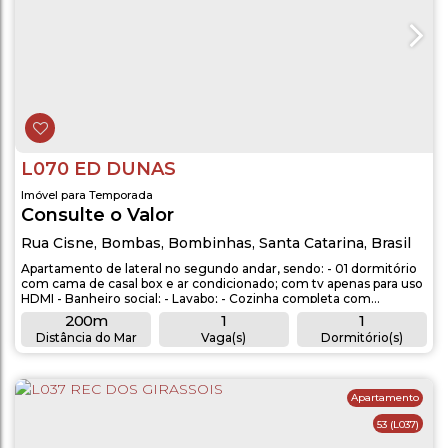
L070 ED DUNAS
Imóvel para Temporada
Consulte o Valor
Rua Cisne
,
Bombas
,
Bombinhas
,
Santa Catarina
,
Brasil
Apartamento de lateral no segundo andar, sendo: - 01 dormitório
com cama de casal box e ar condicionado; com tv apenas para uso
HDMI - Banheiro social; - Lavabo; - Cozinha completa com
utensílios; - Sala de estar com TV LED, sofá cama e ar
200m
1
1
condicionado; - Máquina de lavar roupas; - Sacada com
Distância do Mar
Vaga(s)
Dormitório(s)
churrasqueira; - Aproximadamente 200 metros da avenida
1
1
principal (250 metros do mar)....
Banheiro(s)
Sala(s)
Apartamento
53
(L037)