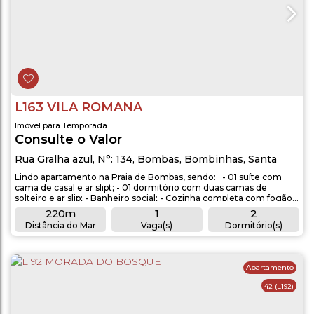
L163 VILA ROMANA
Imóvel para Temporada
Consulte o Valor
Rua Gralha azul
,
N°:
134
,
Bombas
,
Bombinhas
,
Santa
Catarina
,
Brasil
Lindo apartamento na Praia de Bombas, sendo: - 01 suíte com
cama de casal e ar slipt; - 01 dormitório com duas camas de
solteiro e ar slip; - Banheiro social; - Cozinha completa com fogão,
geladeira, micro-ondas e utensílios completo; - Lavanderia com
220m
1
2
máquina de lavar roupas; - Sacada com churrasqueira; -
Distância do Mar
Vaga(s)
Dormitório(s)
Aproximadamente 220 metros do mar. OBSERVAÇÕES: -
2
1
1
Acomodação para 4...
Banheiro(s)
Sala(s)
Suíte(s)
Apartamento
42
(L192)