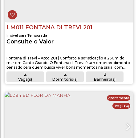
LM011 FONTANA DI TREVI 201
Imóvel para Temporada
Consulte o Valor
Fontana di Trevi – Apto 201 | Conforto e sofisticação a 250m do
mar em Canto Grande O Fontana di Trevi é um empreendimento
pensado para quem busca viver bons momentos na praia, com
conforto, tranquilidade e um toque de exclusividade. Localizado a
2
2
2
apenas 250 metros do mar de Canto Grande, o apartamento 201
Vaga(s)
Dormitório(s)
Banheiro(s)
oferece tudo o que você precisa para aproveitar ao máximo sua
1
2
estadia. Este imóvel...
Sala(s)
Suíte(s)
Apartamento
980
(L084)