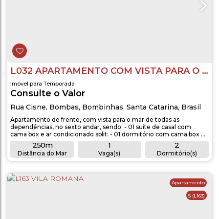
L032 APARTAMENTO COM VISTA PARA O MAR DE DOIS DORMITÓRIOS
Imóvel para Temporada
Consulte o Valor
Rua Cisne
,
Bombas
,
Bombinhas
,
Santa Catarina
,
Brasil
Apartamento de frente, com vista para o mar de todas as
dependências, no sexto andar, sendo: - 01 suíte de casal com
cama box e ar condicionado split; - 01 dormitório com cama box de
casal e ar condicionado split; - 01 Banheiro demi-suite/social, - Sala
250m
1
2
com TV, sofá cama e ar condicionado split; - Cozinha completa
Distância do Mar
Vaga(s)
Dormitório(s)
com utensílios e churrasqueira integrada; - Área de serviço com...
2
1
1
Banheiro(s)
Sala(s)
Suíte(s)
Apartamento
5
(L163)