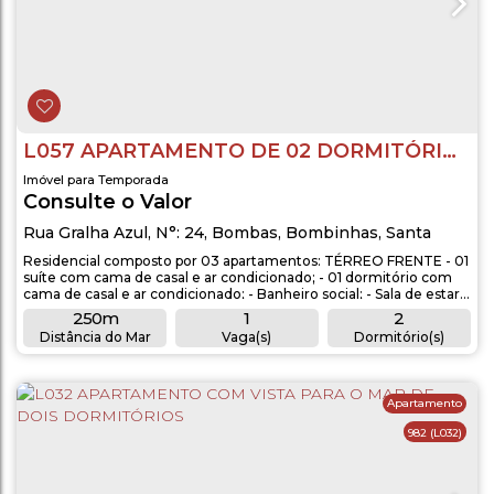
L057 APARTAMENTO DE 02 DORMITÓRIOS EM BOMBAS
Imóvel para Temporada
Consulte o Valor
Rua Gralha Azul
,
N°:
24
,
Bombas
,
Bombinhas
,
Santa
Catarina
,
Brasil
Residencial composto por 03 apartamentos: TÉRREO FRENTE - 01
suíte com cama de casal e ar condicionado; - 01 dormitório com
cama de casal e ar condicionado; - Banheiro social; - Sala de estar
com TV e ar condicionado ; - Cozinha completa com utensílios; -
250m
1
2
Com máquina de lavar roupas; - Area exclusiva com
Distância do Mar
Vaga(s)
Dormitório(s)
churrasqueira; - Aproximadamente 250 metros do mar.
2
1
OBSERVAÇÕES: -...
Banheiro(s)
Sala(s)
Apartamento
982
(L032)