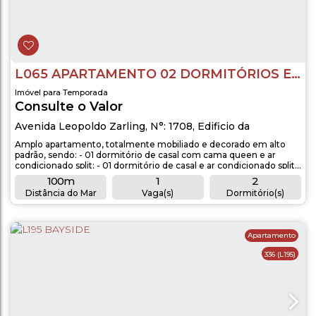
L065 APARTAMENTO 02 DORMITÓRIOS EM BOMBAS
Imóvel para Temporada
Consulte o Valor
Avenida Leopoldo Zarling
,
N°:
1708
,
Edificio da
Imobiliaria
,
Bombinhas
,
Santa Catarina
,
Brasil
Amplo apartamento, totalmente mobiliado e decorado em alto
padrão, sendo: - 01 dormitório de casal com cama queen e ar
condicionado split; - 01 dormitório de casal e ar condicionado split;
- 01 colchão de casal extra; - 2 banheiros completos; - Sala de estar
100m
1
2
e jantar com TV; - Cozinha completa com utensílios, (microondas,
Distância do Mar
Vaga(s)
Dormitório(s)
forno elétrico, fogão cooktop); - Lavandeira com máquina de
2
1
lavar...
Banheiro(s)
Suíte(s)
Apartamento
336
(L195)