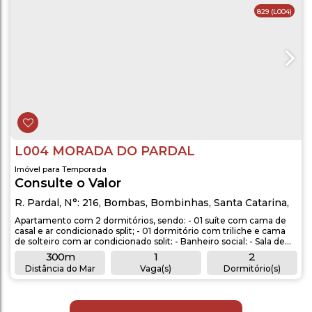
829
(L004)
L004 MORADA DO PARDAL
Imóvel para Temporada
Consulte o Valor
R. Pardal
,
N°:
216
,
Bombas
,
Bombinhas
,
Santa Catarina
,
Brasil
Apartamento com 2 dormitórios, sendo: - 01 suíte com cama de
casal e ar condicionado split; - 01 dormitório com triliche e cama
de solteiro com ar condicionado split; - Banheiro social; - Sala de
estar com ar condicionado split; - Cozinha completa; - Sacada com
300m
1
2
churrasqueira; - Máquina de lavar e secar roupas; -
Distância do Mar
Vaga(s)
Dormitório(s)
Aproximadamente 300 metros do mar. OBSERVAÇÕES: -
2
1
1
Acomodação para 6...
Banheiro(s)
Sala(s)
Suíte(s)