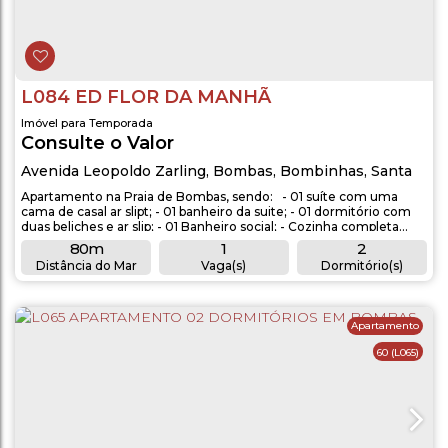
L084 ED FLOR DA MANHÃ
Imóvel para Temporada
Consulte o Valor
Avenida Leopoldo Zarling
,
Bombas
,
Bombinhas
,
Santa
Catarina
,
Brasil
Apartamento na Praia de Bombas, sendo: - 01 suíte com uma
cama de casal ar slipt; - 01 banheiro da suite; - 01 dormitório com
duas beliches e ar slip; - 01 Banheiro social; - Cozinha completa
com fogão, geladeira, micro-ondas e utensílios completo; -
80m
1
2
máquina de lavar roupas; - Churrasqueira; - Aproximadamente 80
Distância do Mar
Vaga(s)
Dormitório(s)
metros do mar. OBSERVAÇÕES: - Acomodação para 6 pessoas; -
2
1
1
01 vaga de...
Banheiro(s)
Sala(s)
Suíte(s)
Apartamento
60
(L065)