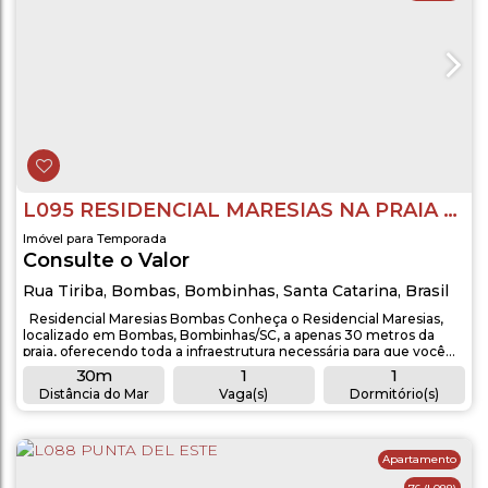
L095 RESIDENCIAL MARESIAS NA PRAIA DE BOMBAS
Imóvel para Temporada
Consulte o Valor
Rua Tiriba
,
Bombas
,
Bombinhas
,
Santa Catarina
,
Brasil
Residencial Maresias Bombas Conheça o Residencial Maresias,
localizado em Bombas, Bombinhas/SC, a apenas 30 metros da
praia, oferecendo toda a infraestrutura necessária para que você
aproveite suas férias com conforto, praticidade e excelente
30m
1
1
localização. Sobre o Residencial O Residencial Maresias, localizado
Distância do Mar
Vaga(s)
Dormitório(s)
em Bombas, oferece apartamentos de 1 e 2 dormitórios,
1
1
totalmente equipados...
Banheiro(s)
Sala(s)
Apartamento