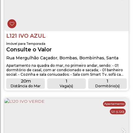
L121 IVO AZUL
Imóvel para Temporada
Consulte o Valor
Rua Mergulhão Caçador
,
Bombas
,
Bombinhas
,
Santa
Catarina
,
Brasil
Apartamento na quadra do mar, no primeiro andar, sendo: - 01
dormitório de casal, com ar condicionado e sacada; - 01 banheiro
social; - Cozinha e sala conjugados; - Sala com Smart Tv, sofá cama
para 2 pessoas; - Sala com sacada e churrasqueira; -
20m
1
1
Aproximadamente 20 metros do mar. OBSERVAÇÕES: -
Distância do Mar
Vaga(s)
Dormitório(s)
Acomodação para 3 pessoas; - 01 vaga de garagem coberta (carro
1
1
grande); -...
Banheiro(s)
Sala(s)
Apartamento
121
(L120)