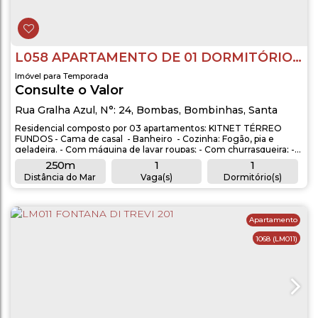
L058 APARTAMENTO DE 01 DORMITÓRIO EM BOMBAS
Imóvel para Temporada
Consulte o Valor
Rua Gralha Azul
,
N°:
24
,
Bombas
,
Bombinhas
,
Santa
Catarina
,
Brasil
Residencial composto por 03 apartamentos: KITNET TÉRREO
FUNDOS - Cama de casal - Banheiro - Cozinha: Fogão, pia e
geladeira. - Com máquina de lavar roupas; - Com churrasqueira; -
Aproximadamente 250 metros do mar. OBSERVAÇÕES: -
250m
1
1
Acomodação para 2 pessoas; - Vaga de garagem rotativa
Distância do Mar
Vaga(s)
Dormitório(s)
(Pequeno/ Médio); - Não é permitido animais de estimação; -
1
Voltagem 220; - O imóvel não...
Banheiro(s)
Apartamento
1068
(LM011)