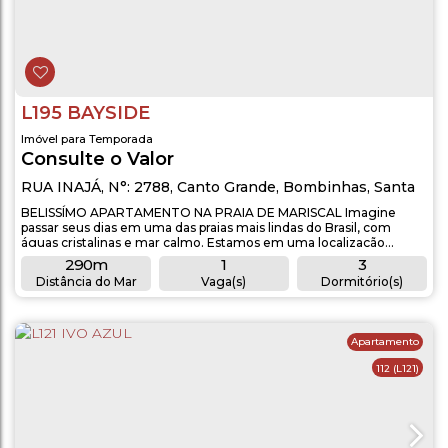
L195 BAYSIDE
Imóvel para Temporada
Consulte o Valor
RUA INAJÁ
,
N°:
2788
,
Canto Grande
,
Bombinhas
,
Santa
Catarina
,
Brasil
BELISSÍMO APARTAMENTO NA PRAIA DE MARISCAL Imagine
passar seus dias em uma das praias mais lindas do Brasil, com
águas cristalinas e mar calmo. Estamos em uma localização
privilegiada, a poucos metros da praia, você terá a beleza do mar e
290m
1
3
o conforto em se hospedar neste lindo apartamento. O
Distância do Mar
Vaga(s)
Dormitório(s)
imóvel está preparado para recebê-lo, garanta já sua reserva.
2
1
1
Apartamento de 03...
Banheiro(s)
Sala(s)
Suíte(s)
Apartamento
112
(L121)