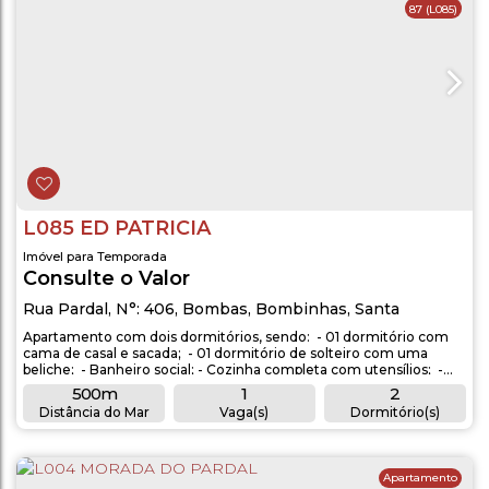
87
(L085)
L085 ED PATRICIA
Imóvel para Temporada
Consulte o Valor
Rua Pardal
,
N°:
406
,
Bombas
,
Bombinhas
,
Santa
Catarina
,
Brasil
Apartamento com dois dormitórios, sendo: - 01 dormitório com
cama de casal e sacada; - 01 dormitório de solteiro com uma
beliche; - Banheiro social; - Cozinha completa com utensílios; -
Máquina de lavar roupas; - Sala de estar com TV parabólica; -
500m
1
2
Aproximadamente 500 metros do mar. OBSERVAÇÕES: -
Distância do Mar
Vaga(s)
Dormitório(s)
Acomodação para 04 pessoas; - 01 vaga de garagem...
2
1
Banheiro(s)
Suíte(s)
Apartamento