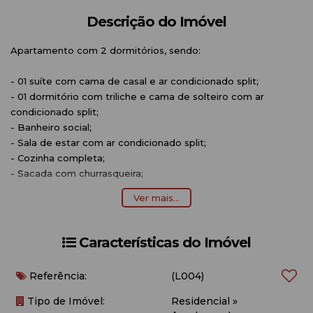
Descrição do Imóvel
Apartamento com 2 dormitórios, sendo:
- 01 suíte com cama de casal e ar condicionado split;
- 01 dormitório com triliche e cama de solteiro com ar
condicionado split;
- Banheiro social;
- Sala de estar com ar condicionado split;
- Cozinha completa;
- Sacada com churrasqueira;
- Máquina de lavar e secar roupas;
Ver mais...
- Aproximadamente 300 metros do mar.
OBSERVAÇÕES:
Características do Imóvel
- Acomodação para 6 pessoas;
Referência:
(L004)
- 01 vaga de garagem (carro pequeno/médio);
- Voltagem 220;
Tipo de Imóvel:
Residencial
»
- O imóvel não possui roupa de cama e banho e nem