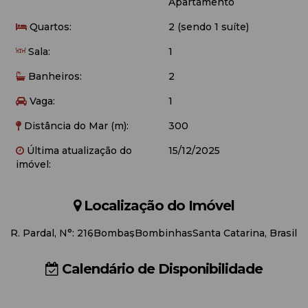
Apartamento
utensílios de praia (cadeiras e guarda-sol);
Quartos:
2 (sendo 1 suíte)
- Internet Wi-fi (Disponibilizamos como cortesia, não nos
responsabilizamos por queda ou falta de sinal).
Sala:
1
Banheiros:
2
Vaga:
1
Distância do Mar (m):
300
Última atualização do
15/12/2025
imóvel:
Localização do Imóvel
R. Pardal
,
N°:
216
Bombas
Bombinhas
Santa Catarina, Brasil
Calendário de Disponibilidade