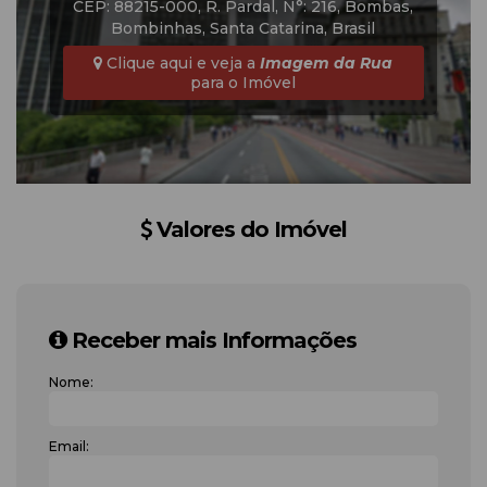
CEP: 88215-000
,
R. Pardal
,
N°:
216
,
Bombas
,
Bombinhas
,
Santa Catarina
,
Brasil
Clique aqui e veja a
Imagem da Rua
para o Imóvel
Valores do Imóvel
Receber mais Informações
Nome:
Email: