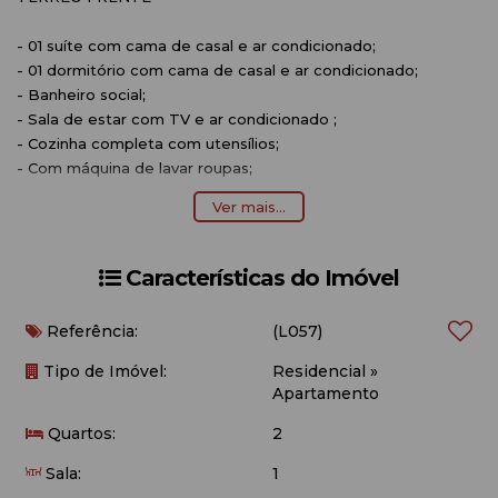
- 01 suíte com cama de casal e ar condicionado;
- 01 dormitório com cama de casal e ar condicionado;
- Banheiro social;
- Sala de estar com TV e ar condicionado ;
- Cozinha completa com utensílios;
- Com máquina de lavar roupas;
- Area exclusiva com churrasqueira;
Ver mais...
- Aproximadamente 250 metros do mar.
OBSERVAÇÕES:
Características do Imóvel
- Acomodação para 4 pessoas;
Referência:
(L057)
- Vaga de garagem rotativa (Pequeno/ Médio);
- Não é permitido animais de estimação;
Tipo de Imóvel:
Residencial
»
- Voltagem 220;
Apartamento
- O imóvel não possui roupa de cama e banho e nem
Quartos:
2
utensílios de praia (cadeiras e guarda-sol);
- Internet Wi-fi (Disponibilizamos como cortesia, não nos
Sala:
1
responsabilizamos por queda ou falta de sinal).