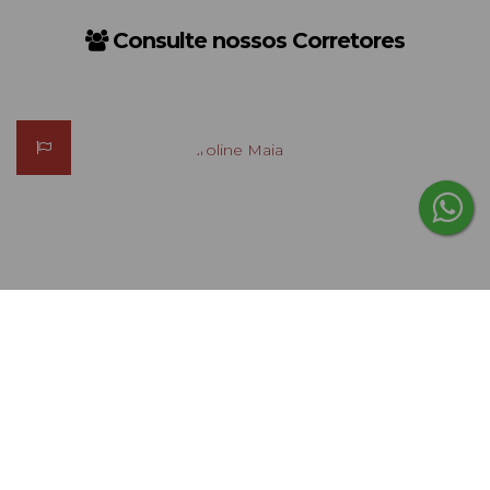
Consulte nossos Corretores
Caroline Maia
CRECI
28757-F
+55 (47) 99964-6880