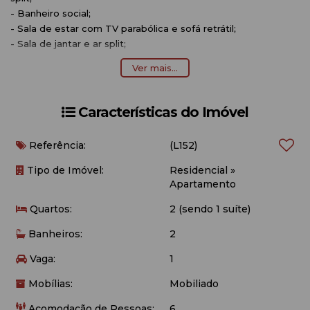
- Banheiro social;
- Sala de estar com TV parabólica e sofá retrátil;
- Sala de jantar e ar split;
- Cozinha completa com utensílios, fogão cooktop, geladeira
Ver mais...
duplex, forno elétrico e microondas;
- Área de serviço com maquina de lavar roupas;
- Sacada com churrasqueira e balcão com duas banquetas,
Características do Imóvel
com reik;
- Aproximadamente 290 metros do mar.
Referência:
(L152)
OBSERVAÇÕES:
Tipo de Imóvel:
Residencial
»
Apartamento
- Acomodação para 06 pessoas;
Quartos:
2 (sendo 1 suíte)
- 01 vaga de garagem (carro médio/grande);
- Edifício possui elevador social;
Banheiros:
2
- Não é permitido animais de estimação;
- Voltagem 220;
Vaga:
1
- O imóvel não possui roupa de cama e banho e nem
Mobílias:
Mobiliado
utensílios de praia (cadeiras e guarda-sol);
- Internet Wi-fi (Disponibilizamos como cortesia, não nos
Acomodação de Pessoas:
6