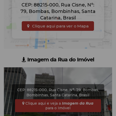
CEP: 88215-000
,
Rua Cisne
,
N°:
79
,
Bombas
,
Bombinhas
,
Santa
Catarina
,
Brasil
Clique aqui para ver o
Mapa
Imagem da Rua do Imóvel
CEP: 88215-000
,
Rua Cisne
,
N°:
79
,
Bombas
,
Bombinhas
,
Santa Catarina
,
Brasil
Clique aqui e veja a
Imagem da Rua
para o Imóvel