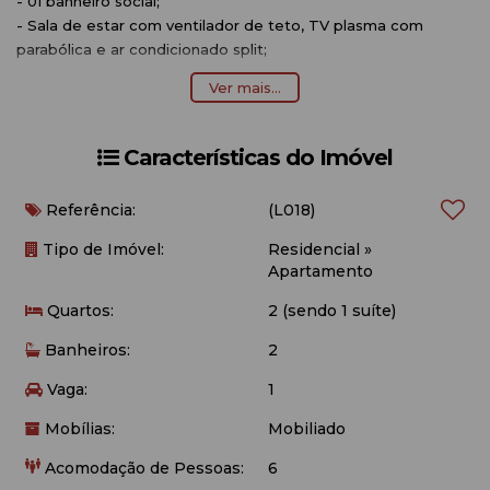
- 01 banheiro social;
- Sala de estar com ventilador de teto, TV plasma com
parabólica e ar condicionado split;
- Cozinha completa com utensílios;
Ver mais...
- Sacada na lateral com churrasqueira;
- Área de serviço;
- Aproximadamente 60 metros do mar.
Características do Imóvel
OBSERVAÇÕES:
Referência:
(L018)
- Acomodação para 6 pessoas;
Tipo de Imóvel:
Residencial
»
-
01 vaga de garagem (carro pequeno/médio);
Apartamento
- Edifício possui elevador social;
Quartos:
2 (sendo 1 suíte)
- Não é permitido animais de estimação;
- Voltagem 220;
Banheiros:
2
- O imóvel não possui roupa de cama e banho e nem
utensílios de praia (cadeiras e guarda-sol);
Vaga:
1
- Internet Wi-fi (Disponibilizamos como cortesia, não nos
Mobílias:
Mobiliado
responsabilizamos por queda ou falta de sinal).
Acomodação de Pessoas:
6