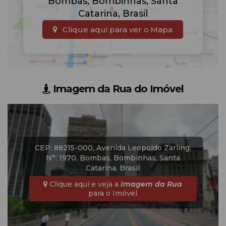
Bombas
,
Bombinhas
,
Santa
Catarina
,
Brasil
Clique aqui para ver o
Mapa
Imagem da Rua do Imóvel
CEP: 88215-000
,
Avenida Leopoldo Zarling
,
N°:
1970
,
Bombas
,
Bombinhas
,
Santa
Catarina
,
Brasil
Clique aqui e veja a
Imagem da Rua
para o Imóvel