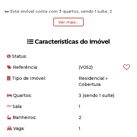
🛏️ Este imóvel conta com 3 quartos, sendo 1 suíte, 2
banheiros, 1 vaga de garagem e 1 ampla sala para relaxar com
Ver mais...
a família e amigos.
💰 Oportunidade incrível por R$ 1.750.000,00! Não perca a
Características do Imóvel
chance de viver em um local privilegiado, próximo a belas
praias e comércios locais.
Status:
COBERTURA
📲 Entre em contato para mais informações e agende uma
Referência:
(V052)
visita! Este é o seu novo lar à beira mar! 🌴
Tipo de Imóvel:
Residencial
»
Cobertura
#imoveis #apartamento #bombinhas #santacatarina
#oportunidade #venda #investimento
Quartos:
3 (sendo 1 suíte)
Sala:
1
Banheiros:
2
Vaga:
1