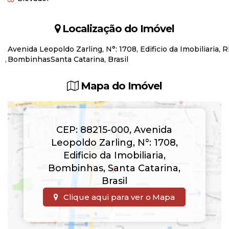
Localização do Imóvel
Avenida Leopoldo Zarling
,
N°:
1708
,
Edificio da Imobiliaria
,
R
Bombinhas
Santa Catarina, Brasil
Mapa do Imóvel
CEP: 88215-000
,
Avenida
Leopoldo Zarling
,
N°:
1708
,
Edificio da Imobiliaria
,
Bombinhas
,
Santa Catarina
,
Brasil
Clique aqui para ver o
Mapa