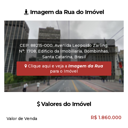
Imagem da Rua do Imóvel
CEP: 88215-000
,
Avenida Leopoldo Zarling
,
N°:
1708
,
Edificio da Imobiliaria
,
Bombinhas
,
Santa Catarina
,
Brasil
Clique aqui e veja a
Imagem da Rua
para o Imóvel
Valores do Imóvel
R$
1.860.000
Valor de Venda