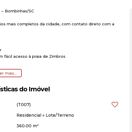
s – Bombinhas/SC
ios mais completos da cidade, com contato direto com a
)
r
om fácil acesso à praia de Zimbros
er mais...
sticas do Imóvel
létrica
e ao redor
(T007)
Residencial
»
Lote/Terreno
ombinhas
360.00 m²
uem busca qualidade de vida