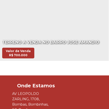
TERRENO A VENDA NO BAIRRO JOSE AMANDIO
Valor de Venda
R$
700.000
AV LEOPOLDO
ZARLING
,
1708
,
Bombas
,
Bombinhas
,