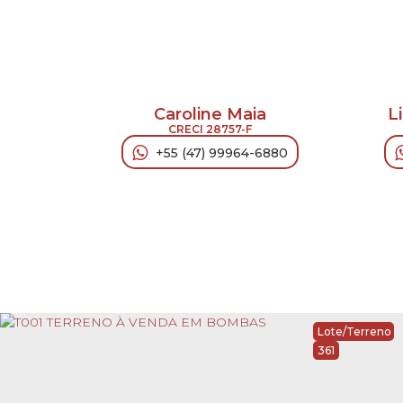
Caroline Maia
L
CRECI
28757-F
+55 (47) 99964-6880
‹
›
Lote/Terreno
361