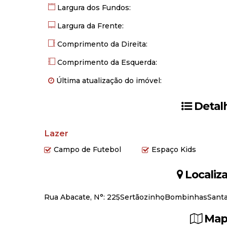
💡 Ideal para quem deseja construir com liberdade, s
Largura dos Fundos:
📞 Fale conosco para mais informações ou para agenda
Largura da Frente:
O futuro que você quer começa com uma boa decisão
Comprimento da Direita:
Comprimento da Esquerda:
Última atualização do imóvel:
Detal
Lazer
Campo de Futebol
Espaço Kids
Localiz
Rua Abacate
,
N°:
225
Sertãozinho
Bombinhas
Santa
Map