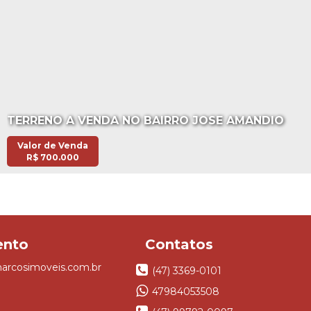
TERRENO A VENDA NO BAIRRO JOSE AMANDIO
Valor de Venda
R$
700.000
rcosimoveis.com.br
(47) 3369-0101
47984053508