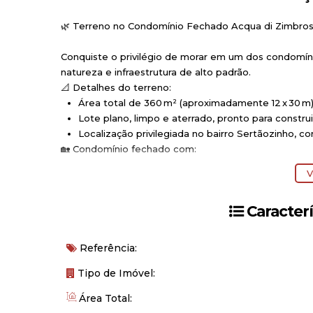
🌿
Terreno no Condomínio Fechado Acqua di Zimbro
Conquiste o privilégio de morar em um dos condomín
natureza e infraestrutura de alto padrão.
📐 Detalhes do terreno:
Área total de
360 m²
(aproximadamente 12 x 30 m
Lote
plano, limpo e aterrado
, pronto para construi
Localização privilegiada no bairro Sertãozinho, c
🏡 Condomínio fechado com:
Portaria 24h
e segurança monitorada
V
Piscinas adulto e infantil
com raia para natação
Salão de festas
, espaço gourmet e churrasqueira
Caracterí
Brinquedoteca
,
playground
e quadras esportivas
Ruas asfaltadas, rede de água, esgoto e energia e
Mais de
20% da área preservada
, com muito verd
Referência:
🌊 Viver bem é estar perto de tudo:
Próximo às praias de Zimbros e Mariscal
Tipo de Imóvel:
Fácil acesso ao segundo portal de entrada de B
Área Total:
Região tranquila, perfeita para famílias e para q