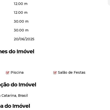
em abrir mão de conforto, segurança e lazer.
12.00 m
r uma visita.
12.00 m
 — e ele pode estar aqui.
30.00 m
30.00 m
20/06/2025
hes do Imóvel
Piscina
Salão de Festas
ação do Imóvel
 Catarina, Brasil
a do Imóvel