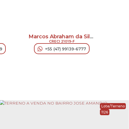
Marcos Abraham da Silva
Jeny
CRECI
21019-F
09
+55 (47) 99139-6777
Lote/Terreno
1126