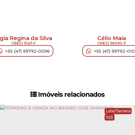
igia Regina da Silva
Célio Maia
CRECI
5147-F
CRECI
56090-F
+55 (47) 99792-0096
+55 (47) 99792-01
Imóveis relacionados
Lote/Terreno
1125