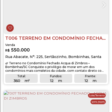
T006 TERRENO EM CONDOMÍNIO FECHADO - ACQUA DI ZIMBROS
550.000
R$
Rua Abacate
,
N°:
225
,
Sertãozinho
,
Bombinhas
,
Santa
Catarina
,
Brasil
🌿 Terreno no Condomínio Fechado Acqua di Zimbros –
Bombinhas/SC Conquiste o privilégio de morar em um dos
condomínios mais completos da cidade, com contato direto com
a natureza e infraestrutura de alto padrão. 📐 Detalhes do terreno:
Total:
Fundos:
Frente:
Área total de 360 m² (aproximadamente 12 x 30 m) Lote plano,
360
m²
12
m
12
m
.00
.00
.00
limpo e aterrado, pronto para construir Localização privilegiada no
Lado Direito:
Lado Esquerdo:
bairro...
30
m
30
m
.00
.00
Lote/Terreno
1073
(T007)