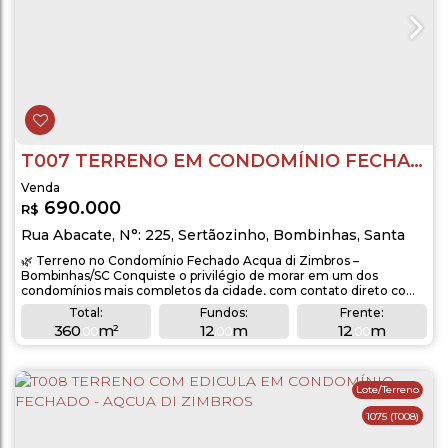
T007 TERRENO EM CONDOMÍNIO FECHADO - ACQUA DI ZIMBROS
690.000
R$
Rua Abacate
,
N°:
225
,
Sertãozinho
,
Bombinhas
,
Santa
Catarina
,
Brasil
🌿 Terreno no Condomínio Fechado Acqua di Zimbros –
Bombinhas/SC Conquiste o privilégio de morar em um dos
condomínios mais completos da cidade, com contato direto com
a natureza e infraestrutura de alto padrão. 📐 Detalhes do terreno:
Total:
Fundos:
Frente:
Área total de 360 m² (aproximadamente 12 x 30 m) Lote plano,
360
m²
12
m
12
m
.00
.00
.00
limpo e aterrado, pronto para construir Localização privilegiada no
Lado Direito:
Lado Esquerdo:
bairro...
30
m
30
m
.00
.00
Lote/Terreno
1075
(T008)