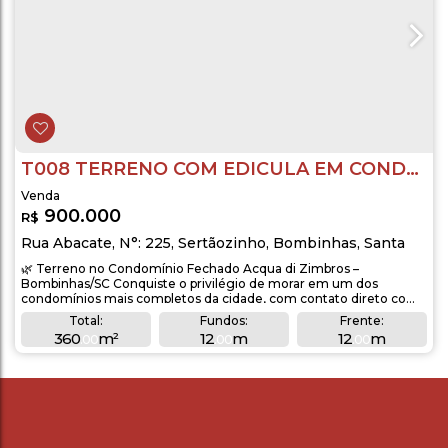
T008 TERRENO COM EDICULA EM CONDOMÍNIO FECHADO - AQCUA DI ZIMBROS
900.000
R$
Rua Abacate
,
N°:
225
,
Sertãozinho
,
Bombinhas
,
Santa
Catarina
,
Brasil
🌿 Terreno no Condomínio Fechado Acqua di Zimbros –
Bombinhas/SC Conquiste o privilégio de morar em um dos
condomínios mais completos da cidade, com contato direto com
a natureza e infraestrutura de alto padrão. 📐 Detalhes do terreno:
Total:
Fundos:
Frente:
Área total de 360 m² (aproximadamente 12 x 30 m) Lote plano,
360
m²
12
m
12
m
.00
.00
.00
limpo e aterrado, pronto para construir Localização privilegiada no
Lado Direito:
Lado Esquerdo:
bairro...
30
m
30
m
.00
.00