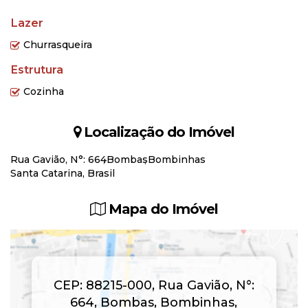
Lazer
Churrasqueira
Estrutura
Cozinha
Localização do Imóvel
Rua Gavião
,
N°:
664
Bombas
Bombinhas
Santa Catarina, Brasil
Mapa do Imóvel
CEP: 88215-000
,
Rua Gavião
,
N°:
664
,
Bombas
,
Bombinhas
,