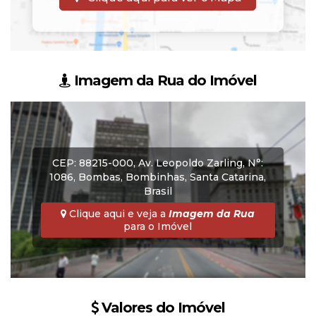
Imagem da Rua do Imóvel
CEP: 88215-000
,
Av. Leopoldo Zarling
,
N°:
1086
,
Bombas
,
Bombinhas
,
Santa Catarina
,
Brasil
Clique aqui e veja a
Imagem da Rua
para o Imóvel
Valores do Imóvel