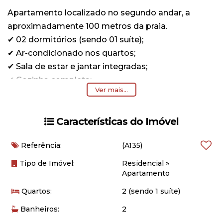
Apartamento localizado no segundo andar, a
aproximadamente 100 metros da praia.
✔ 02 dormitórios (sendo 01 suíte);
✔ Ar-condicionado nos quartos;
✔ Sala de estar e jantar integradas;
✔ Cozinha completa;
Ver mais...
✔ Banheiro social;
✔ Sacada ampla com churrasqueira;
✔ Máquina de lavar roupas;
Características do Imóvel
✔ Aquecimento a gás;
Referência:
(A135)
✔ 01 vaga de garagem (carro pequeno);
✔ Prédio com elevador.
Tipo de Imóvel:
Residencial
»
Apartamento
📌 Importante:
Quartos:
2 (sendo 1 suíte)
Não possui roupas de cama, banho ou
Banheiros:
2
utensílios de praia;