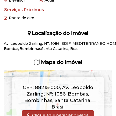
Elevador
Água
Serviços Próximos
Ponto de circular
Localização do Imóvel
Av. Leopoldo Zarling
,
N°:
1086
,
EDIF. MEDITERRANEO HOM
Bombas
Bombinhas
Santa Catarina, Brasil
Mapa do Imóvel
CEP: 88215-000
,
Av. Leopoldo
Zarling
,
N°:
1086
,
Bombas
,
Bombinhas
,
Santa Catarina
,
Brasil
Clique aqui para ver o
Mapa