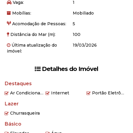
Voltagem 220V.
Vaga:
1
💰 Valor: R$ 3.200,00 mensais + taxas
Mobílias:
Mobiliado
📲 Para mais informações, consulte pelo
Acomodação de Pessoas:
5
WhatsApp: (47) 98405-3508
Distância do Mar (m):
100
Última atualização do
19/03/2026
imóvel:
Detalhes do Imóvel
Destaques
Ar Condicionado
Internet
Portão Eletrônico
Lazer
Churrasqueira
Básico