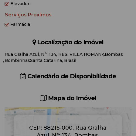
Elevador
Serviços Próximos
Farmácia
Localização do Imóvel
Rua Gralha Azul
,
N°:
134
,
RES. VILLA ROMANA
Bombas
Bombinhas
Santa Catarina, Brasil
Calendário de Disponibilidade
Mapa do Imóvel
CEP: 88215-000
,
Rua Gralha
Azul
,
N°:
134
,
Bombas
,