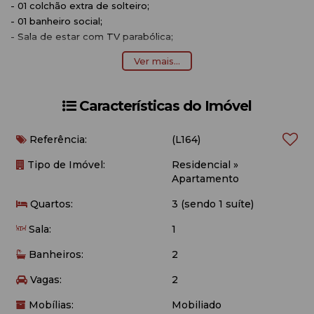
- 01 colchão extra de solteiro;
- 01 banheiro social;
- Sala de estar com TV parabólica;
- Sala de jantar;
Ver mais...
- Cozinha completa com utensílios;
- Área de serviço com máquina de lavar;
- Sacada com churrasqueira:
Características do Imóvel
- Aproximadamente 220 metros do mar.
Referência:
(L164)
OBSERVAÇÕES:
Tipo de Imóvel:
Residencial
»
- Acomodação para 08 pessoas;
Apartamento
- 02 vagas de garagem (carro Pequeno/Medio);
Quartos:
3 (sendo 1 suíte)
- Edifício possui elevador social;
- Permitido animal de pequeno porte;
Sala:
1
- Voltagem 220;
- O imóvel não possui roupa de cama e banho e nem
Banheiros:
2
utensílios de praia (cadeiras e guarda-sol);
Vagas:
2
- Internet Wi-fi (Disponibilizamos como cortesia, não nos
responsabilizamos por queda ou falta de sinal).
Mobílias:
Mobiliado