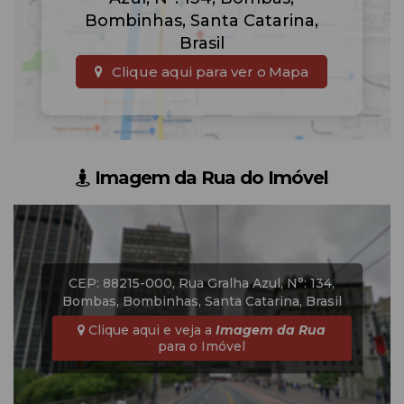
Bombinhas
,
Santa Catarina
,
Brasil
Clique aqui para ver o
Mapa
Imagem da Rua do Imóvel
CEP: 88215-000
,
Rua Gralha Azul
,
N°:
134
,
Bombas
,
Bombinhas
,
Santa Catarina
,
Brasil
Clique aqui e veja a
Imagem da Rua
para o Imóvel