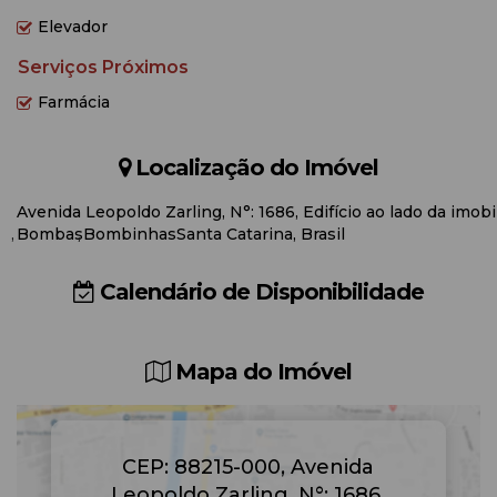
Elevador
Serviços Próximos
Farmácia
Localização do Imóvel
Avenida Leopoldo Zarling
,
N°:
1686
,
Edifício ao lado da imobil
Bombas
Bombinhas
Santa Catarina, Brasil
Calendário de Disponibilidade
Mapa do Imóvel
CEP: 88215-000
,
Avenida
Leopoldo Zarling
,
N°:
1686
,