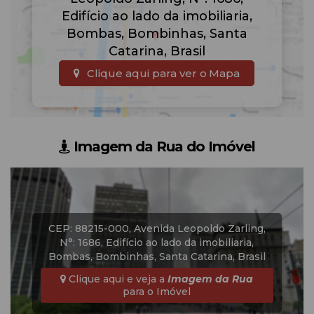
Edifício ao lado da imobiliaria
,
Bombas
,
Bombinhas
,
Santa
Catarina
,
Brasil
Clique aqui para ver o
Mapa
Imagem da Rua do Imóvel
CEP: 88215-000
,
Avenida Leopoldo Zarling
,
N°:
1686
,
Edifício ao lado da imobiliaria
,
Bombas
,
Bombinhas
,
Santa Catarina
,
Brasil
Clique aqui e veja a
Imagem da Rua
para o Imóvel