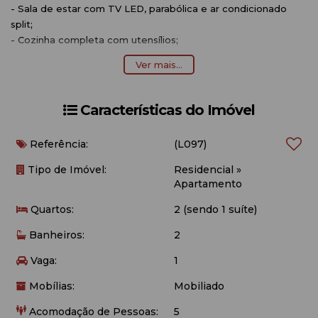
- Sala de estar com TV LED, parabólica e ar condicionado
split;
- Cozinha completa com utensílios;
- Área de serviço com máquina de lavar roupas;
Ver mais...
- Aproximadamente 80 metros do mar.
OBSERVAÇÕES:
Características do Imóvel
- Acomodação para 5 pessoas;
Referência:
(L097)
- 01 vaga de garagem (carro pequeno/médio);
- Edifício possui elevador social;
Tipo de Imóvel:
Residencial
»
- Não é permitido animais de estimação;
Apartamento
- Voltagem 220;
Quartos:
2 (sendo 1 suíte)
- O imóvel não possui roupa de cama e banho e nem
utensílios de praia (cadeiras e guarda-sol);
Banheiros:
2
- Internet Wi-fi (Disponibilizamos como cortesia, não nos
responsabilizamos por queda ou falta de sinal).
Vaga:
1
Mobílias:
Mobiliado
Acomodação de Pessoas:
5