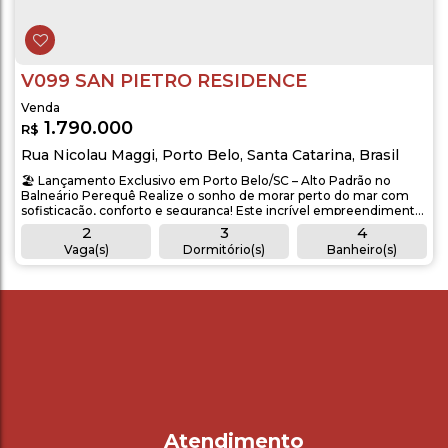
V099 SAN PIETRO RESIDENCE
1.790.000
R$
Rua Nicolau Maggi
,
Porto Belo
,
Santa Catarina
,
Brasil
🏖️ Lançamento Exclusivo em Porto Belo/SC – Alto Padrão no
Balneário Perequê Realize o sonho de morar perto do mar com
sofisticação, conforto e segurança! Este incrível empreendimento
está localizado a apenas 400 metros da praia, ao lado da igreja
2
3
4
católica, na charmosa Rua Nicolau Maggi, no Balneário Perequê.
Vaga(s)
Dormitório(s)
Banheiro(s)
São apenas 6 unidades disponíveis, com áreas privativas entre...
1
3
Privativo:
86
~ 117
m²
Sala(s)
Suíte(s)
.00
.00