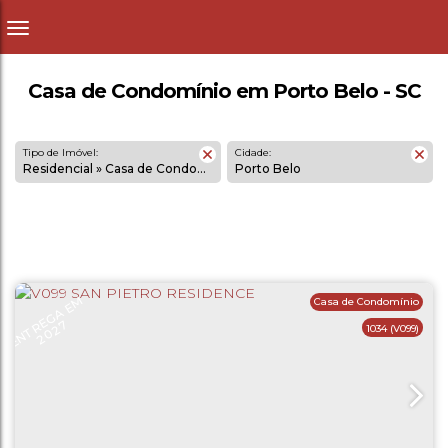
Casa de Condomínio em Porto Belo - SC
Tipo de Imóvel:
Cidade:
Residencial » Casa de Condomínio
Porto Belo
E
N
T
R
G
A
E
M
2
0
2
Casa de Condomínio
E
7
1034
(V099)