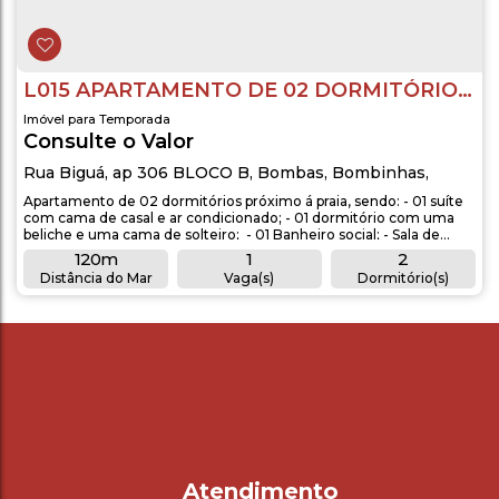
L015 APARTAMENTO DE 02 DORMITÓRIOS EM BOMBAS
Imóvel para Temporada
Consulte o Valor
Rua Biguá
,
ap 306 BLOCO B
,
Bombas
,
Bombinhas
,
Santa Catarina
,
Brasil
Apartamento de 02 dormitórios próximo á praia, sendo: - 01 suíte
com cama de casal e ar condicionado; - 01 dormitório com uma
beliche e uma cama de solteiro; - 01 Banheiro social; - Sala de
estar com TV e parabólica; - Cozinha completa com utensílios; -
120m
1
2
Lavanderia com máquina de lavar roupas; - Varanda com
Distância do Mar
Vaga(s)
Dormitório(s)
churrasqueira. OBSERVAÇÕES: - Acomodação para 05 pessoas; -
2
1
1
01 vaga de...
Banheiro(s)
Sala(s)
Suíte(s)